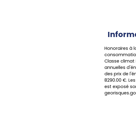
Inform
Honoraires à 
consommation 
Classe climat
annuelles d'én
des prix de l'é
8290.00 €. Les
est exposé son
georisques.gou