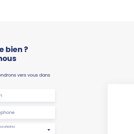
e bien ?
nous
viendrons vers vous dans
m
éphone
souhaitez