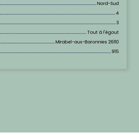
Nord-Sud
4
3
Tout à l'égout
Mirabel-aux-Baronnies 26110
915