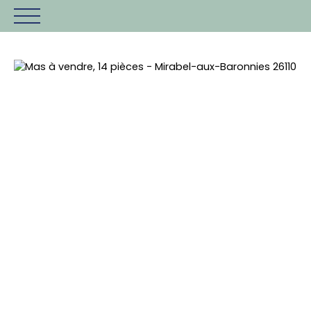
Accueil
Vendre
Expertiser
Estimation
Être rappelé
+3