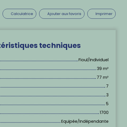
Calculatrice
Ajouter aux favoris
Imprimer
éristiques
techniques
Fioul/Individuel
39
m²
77
m²
7
3
5
1700
Equipée/Indépendante