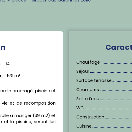
en
Caract
Chauffage
s
:
14
Séjour
in
:
531
m²
Surface terrasse
Chambres
jardin ombragé, piscine et
Salle d'eau
e vie et de recomposition
WC
salle à manger (39 m2) et
Construction
n et la piscine, seront les
Cuisine
.