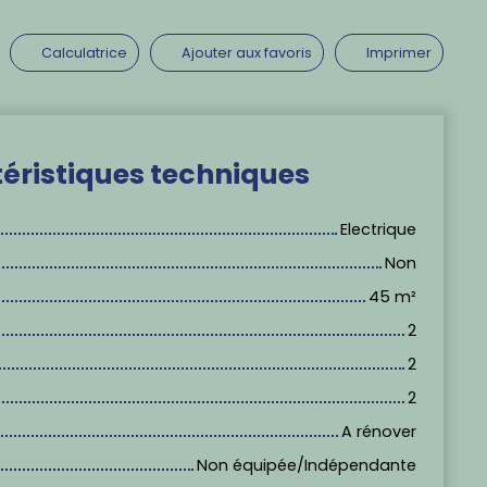
Calculatrice
Ajouter aux favoris
Imprimer
éristiques
techniques
Electrique
Non
45
m²
2
2
2
A rénover
Non équipée/Indépendante