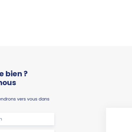
e bien ?
nous
viendrons vers vous dans
m