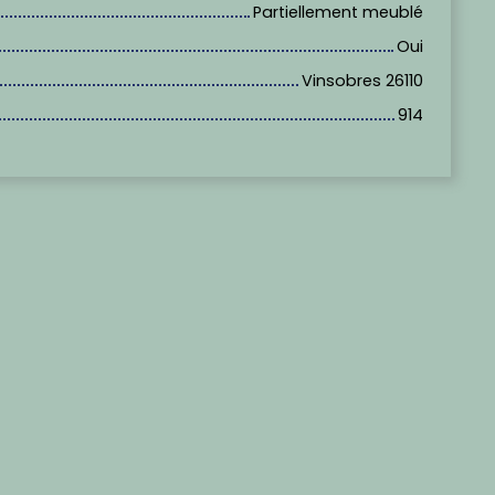
Partiellement meublé
Oui
Vinsobres 26110
914