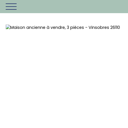
Accueil
Vendre
Expertiser
Estimation
Être rappelé
+3