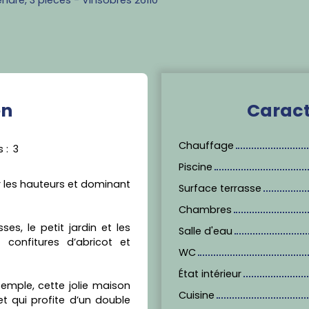
en
Caract
Chauffage
s
:
3
Piscine
r les hauteurs et dominant
Surface terrasse
Chambres
ses, le petit jardin et les
Salle d'eau
confitures d’abricot et
WC
État intérieur
temple, cette jolie maison
Cuisine
t qui profite d’un double